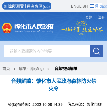
無障礙瀏覽
長者專區(qū)
ENGLISH
導(dǎo
登錄
注冊
首頁
>
解讀回應(yīng)
>
音頻視頻解讀
音頻解讀：懷化市人民政府森林防火禁
火令
發(fā)布時間：2022-10-08 14:39
信息來源：懷化市應