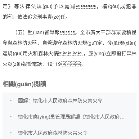
定》等法律法規(guī)予以處罰，構(gòu)成犯罪
的，依法追究刑事責(zé)任。
（五）監(jiān)督舉報。全市廣大干部群眾要積極
參與森林防火，自覺遵守森林防火規(guī)定，發(fā)現(xiàn)
違規(guī)用火和森林火情，應(yīng)立即撥打森林
火災(zāi)報警電話：12119。
相關(guān)閱讀
圖解：懷化市人民政府森林防火禁火令
懷化市應(yīng)急管理局解讀《懷化市人民政府森林防火禁火令》
懷化市人民政府森林防火禁火令