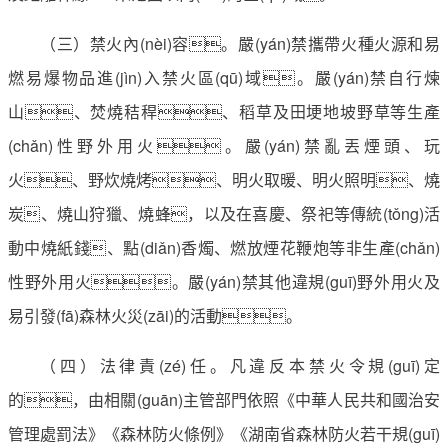
（三）禁火內(nèi)容。嚴(yán)禁攜帶火種火源和易
燃易爆物品進(jìn)入禁火區(qū)域。嚴(yán)禁自行煉
山、焚燒秸稈、稻草及田埂地坡野草等生產
(chǎn)性野外用火。嚴(yán)禁亂丟煙頭、玩
火、野炊燒烤、明火取暖、明火照明、燒
炭、燒山狩獵、燒蜂，以及在喜慶、祭祀等傳統(tǒng)活
動中燒紙錢、點(diǎn)香燭、燃放煙花鞭炮等非生產(chǎn)
性野外用火。嚴(yán)禁其他違規(guī)野外用火及
易引發(fā)森林火災(zāi)的活動。
（四）法律責(zé)任。凡違反本禁火令規(guī)定
的，由相關(guān)主管部門依照《中華人民共和國治安
管理處罰法》《森林防火條例》《湖南省森林防火若干規(guī)