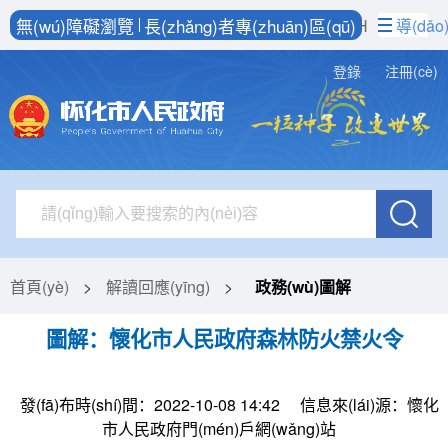
無(wú)障礙瀏覽
長(zhǎng)者專(zhuān)區(qū)
ENGLISH
導(dǎo
登錄
注冊(cè)
首頁(yè)
>
解讀回應(yīng)
>
政務(wù)圖解
圖解：懷化市人民政府森林防火禁火令
發(fā)布時(shí)間：2022-10-08 14:42
信息來(lái)源：懷化
市人民政府門(mén)戶網(wǎng)站