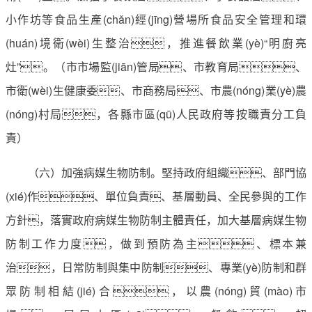
小作坊等食品生產(chǎn)經(jīng)營場所食品安全管理和環
(huán)境衛(wèi)生整治，推進餐飲業(yè)“明廚亮
灶”。（市市場監(jiān)管局、市教育局、
市衛(wèi)生健康委、市商務局、市農(nóng)業(yè)農
(nóng)村局，各縣市區(qū)人民政府等按職責分工負
責）
（六）加強病媒生物防制。堅持政府組織、部門協
(xié)作、單位負責、基層動員、全民參與的工作
方針，落實政府病媒生物防制主體責任，加大基層病媒生物
防制工作力度，做到預防為主、標本兼
治，日常防制與集中防制、專業(yè)防制和群
眾防制相結(jié)合，以農(nóng)貿(mào)市