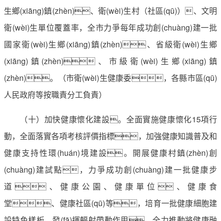
生鄉(xiāng)鎮(zhèn)、衛(wèi)生村（社區(qū)）、文明
衛(wèi)生單位覆蓋率，全市力爭每年成功創(chuàng)建一批
國家衛(wèi)生鄉(xiāng)鎮(zhèn)、省級衛(wèi)生鄉
(xiāng)鎮(zhèn)、市級衛(wèi)生鄉(xiāng)鎮
(zhèn)。（市衛(wèi)生健康委，各縣市區(qū)
人民政府等按職責分工負責）
（十）加快健康懷化建設。全面實施健康懷化15項行
動，全面落實各項考核評價指標，加強健康知識普及和
健康支持性環(huán)境建設。開展健康村鎮(zhèn)創
(chuàng)建試點，力爭成功創(chuàng)建一批健康步
道、健康公園、健康單位、健康食
堂、健康社區(qū)等，培育一批健康細胞建
設特色樣板，發(fā)揮輻射帶動作用。全力推動將健康融