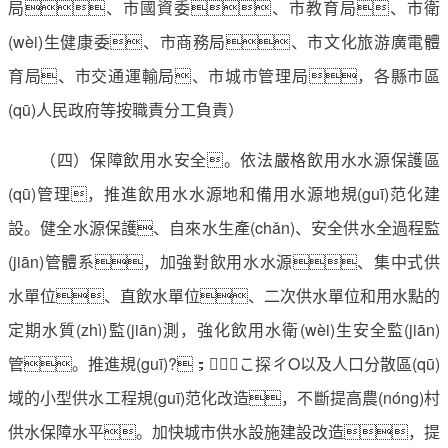
局、市國資委、市教育局、市衛
(wèi)生健康委、市商務局、市文化旅游廣電體
育局、市交通運輸局、市城市管理局，各縣市區
(qū)人民政府等按職責分工負責）
（四）保障飲用水安全。依法嚴格飲用水水源保護區
(qū)管理，推進飲用水水源地和備用水源地規(guī)范化建
設。健全水源保護、自來水生產(chǎn)、安全供水全過程監
(jiān)管體系，加強對飲用水水源、集中式供
水單位、直飲水單位、二次供水單位和用水點的
定期水質(zhì)監(jiān)測，強化飲用水衛(wèi)生安全監(jiān)
管。推進規(guī)?；┧こ探ㄔO以及人口分散區(qū)
域的小型供水工程規(guī)范化改造，不斷提高農(nóng)村
供水保障水平。加快城市供水設施建設改造，提