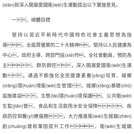
(xiàn)就深入開展愛國衛(wèi)生運動提出以下實施意見。
一、總體目標
堅持以習近平新時代中國特色社會主義思想為指
導，全面貫徹黨的二十大精神，堅持以人民健康為
中心，政府主導、跨部門協(xié)作、全社會動員，預防為
主、群防群控，深入開展愛國衛(wèi)生運
動。通過不斷強化全民健康素養(yǎng)培育、城鄉
(xiāng)環(huán)境衛(wèi)生管理、城鄉(xiāng)基礎(chǔ)
設施建設、生態(tài)環(huán)境保護、公共衛(wèi)
生監(jiān)管、食品和生活飲用水安全保障、疾
病防控與醫(yī)療服務，大力推進衛(wèi)生城鎮(zhèn)
創(chuàng)建和鞏固提升工作，衛(wèi)生城鎮