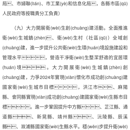
局、市婦聯(lián)、市工業(yè)和信息化局，各縣市區(qū)
人民政府等按職責分工負責）
（九）大力開展衛(wèi)生創(chuàng)建活動。全面推進
衛(wèi)生城鎮(zhèn)、衛(wèi)生村（社區(qū)）全域創
(chuàng)建，進一步提升公共衛(wèi)生環(huán)境設施建設和
管理水平，營造干凈衛(wèi)生整潔舒適的宜居環
(huán)境。大力開展衛(wèi)生城鎮(zhèn)創
(chuàng)建，力爭2024年實現(xiàn)懷化市成功創(chuàng)建
國家衛(wèi)生城市目標，洪江市、麻陽
縣、會同縣實現(xiàn)成功創(chuàng)建國家衛(wèi)生縣市目
標。進一步鞏固提升中方縣、芷江縣、通
道縣、新晃縣、靖州縣、沅陵縣、辰溪
縣、溆浦縣國家衛(wèi)生縣水平。穩(wěn)步提升衛(wèi)